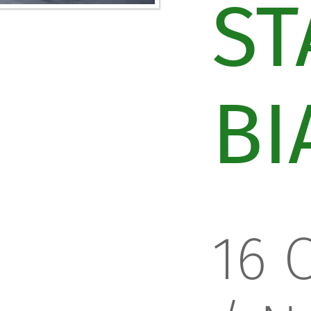
ST
BI
16 