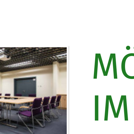
MÖ
IM