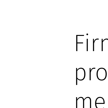
Fir
pr
me