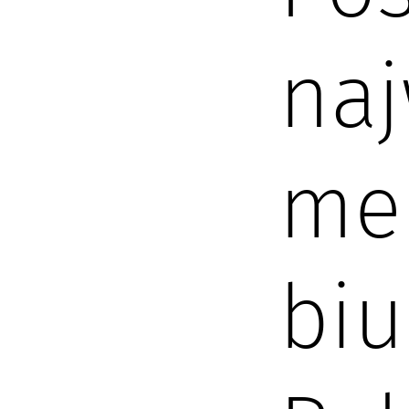
naj
meb
bi