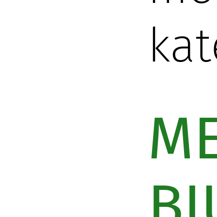
kat
M
B