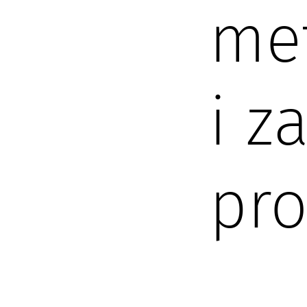
met
i z
pr