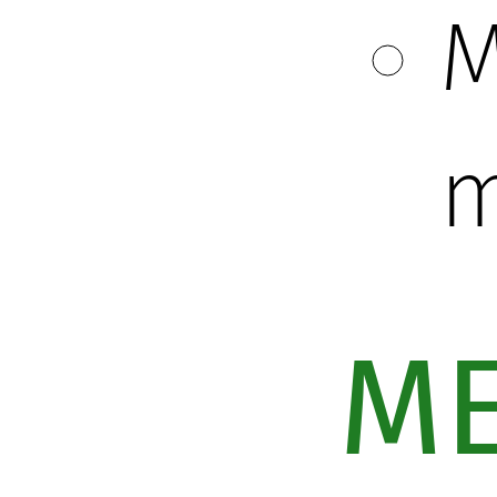
M
m
ME