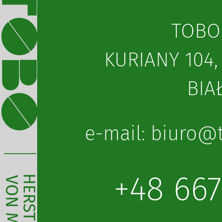
TOBO
KURIANY 104,
BIA
lp.obot@oruib 
+48 667