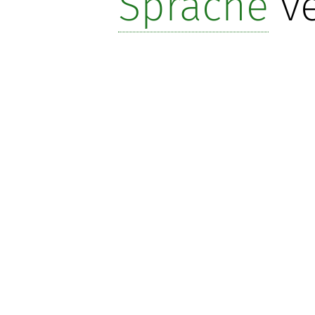
Sprache
ve