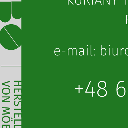
KURIANY 1
lp.obot@oru
+48 6