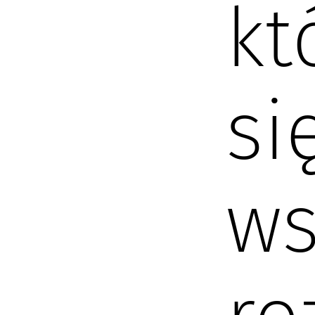
kt
si
ws