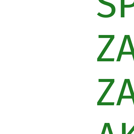
SP
Z
Z