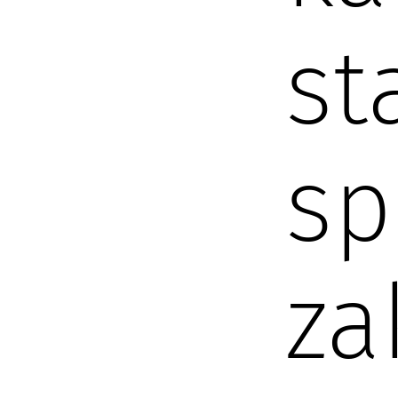
st
sp
za