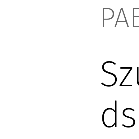
РА
Sz
ds