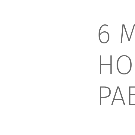
6 М
НО
РА