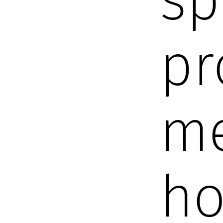
sp
pr
me
ho