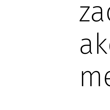
za
ak
m