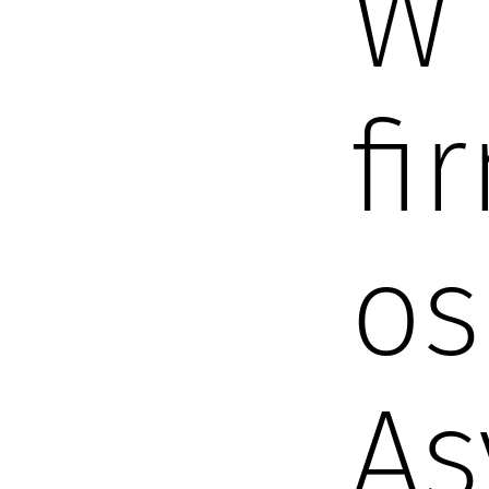
W 
fi
os
As