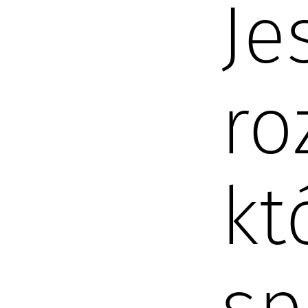
Je
ro
kt