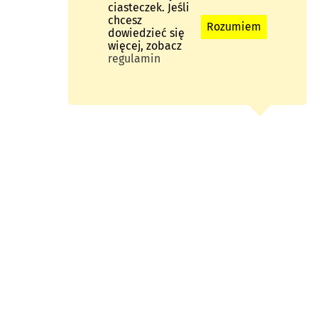
ciasteczek. Jeśli
chcesz
Rozumiem
dowiedzieć się
więcej, zobacz
regulamin
SOREM
GO ZE