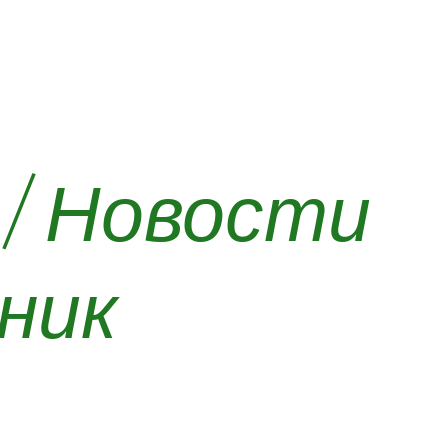
/
Новости
ник