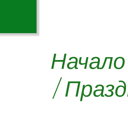
Начало
/
Празд