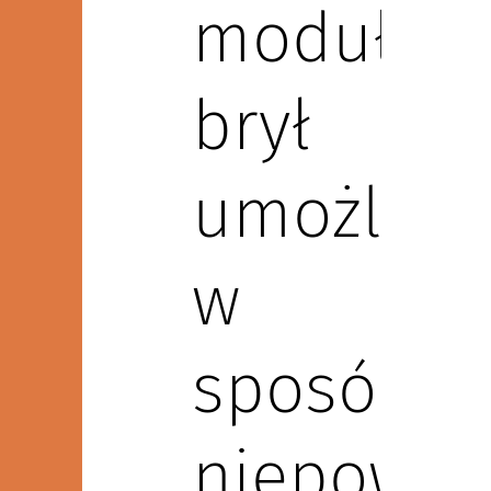
modułow
brył
umożliwi
w
sposób
niepowtar