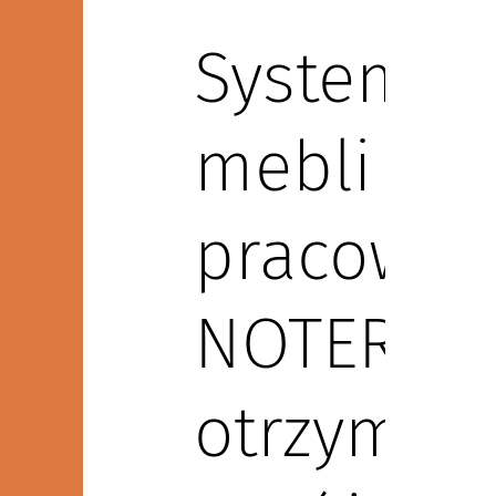
System
mebli
pracowni
NOTER
otrzymał