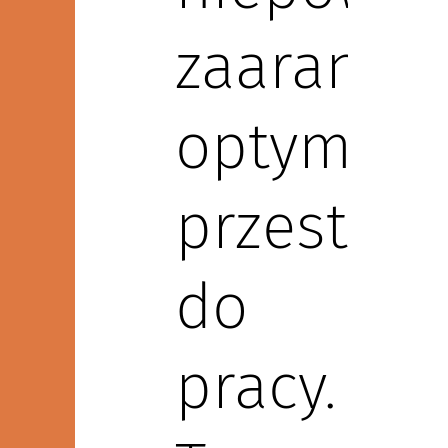
zaaranżo
optymaln
przestrze
do
pracy.