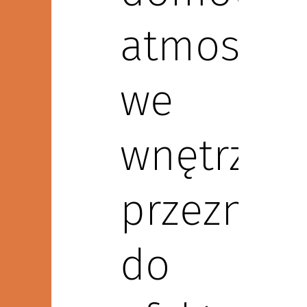
atmosfer
we
wnętrza
przeznac
do