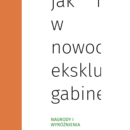
jak i
w
nowoczes
ekskluzy
gabinetac
NAGRODY I
WYRÓŻNIENIA