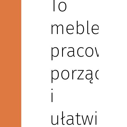
To
meble
pracowni
porządku
i
ułatwiają