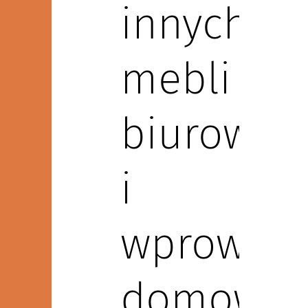
innych
mebli
biurowyc
i
wprowad
domową