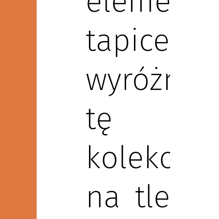
element
tapicero
wyróżnia
tę
kolekcję
na tle