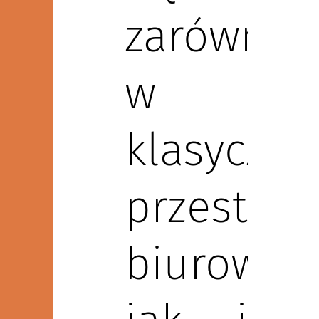
zarówno
w
klasyczny
przestrze
biurowyc