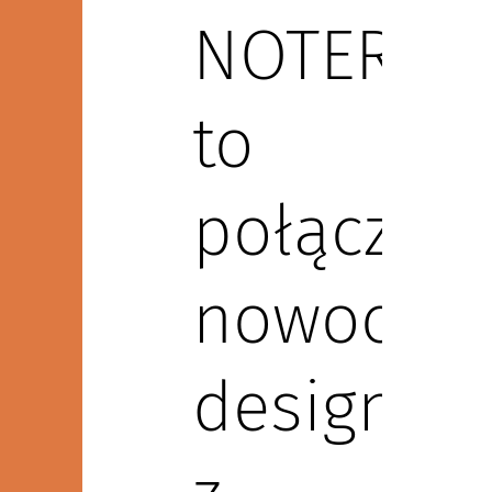
NOTER
to
połączen
nowocze
designu