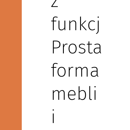
z
funkcjona
Prosta
forma
mebli
i