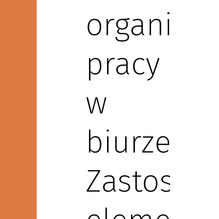
organizac
pracy
w
biurze.
Zastosow